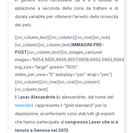
epilazione a seconda della zona da trattare e di
durata variabile per ottenere l’arresto della ricrescita
del pelo.
[/vc_column_text][/vc_column][/vc_row][vc_row]
[vc_column][vc_column_text]
IMMAGINI PRE-
POST
[/vc_column_text][vc_images_carousel
images=”6654,6655,6656,6657,6658,6662,6663,6664″
img_size=”large” speed=”1500″
slides_per_view=”5″ autoplay=”yes” wrap=”yes”]
[/vc_column][/vc_row][vc_row][vc_column]
[vc_column_text]
Il L
aser Alexandrite (
o alessandrite, dal nome del
minerale
)
rappresenta il “gold standard” per la
depilazione; aconfermarlo sono stati tutti gli esperti
che hanno partecipato al
congresso Laser che si è
tenuto a Genova nel 2013
.