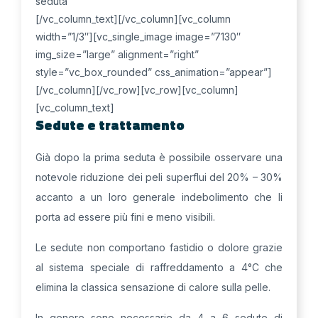
seduta
[/vc_column_text][/vc_column][vc_column
width=”1/3″][vc_single_image image=”7130″
img_size=”large” alignment=”right”
style=”vc_box_rounded” css_animation=”appear”]
[/vc_column][/vc_row][vc_row][vc_column]
[vc_column_text]
Sedute e trattamento
Già dopo la prima seduta è possibile osservare una
notevole riduzione dei peli superflui del 20% – 30%
accanto a un loro generale indebolimento che li
porta ad essere più fini e meno visibili.
Le sedute non comportano fastidio o dolore grazie
al sistema speciale di raffreddamento a 4°C che
elimina la classica sensazione di calore sulla pelle.
In genere sono necessarie da 4 a 6 sedute di