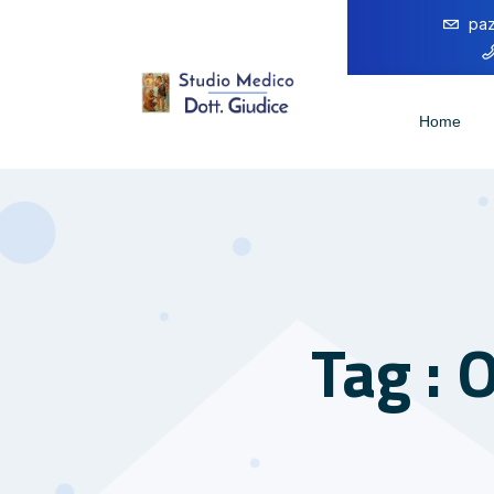
paz
Home
Tag : 