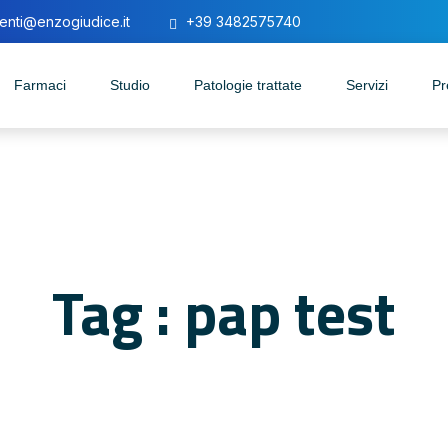
enti@enzogiudice.it
+39 3482575740
Farmaci
Studio
Patologie trattate
Servizi
Pr
Tag : pap test