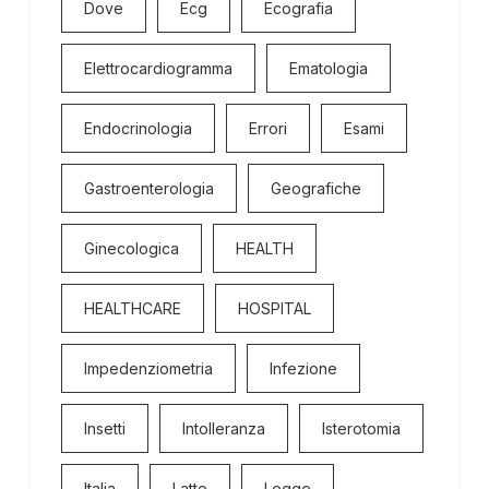
Dove
Ecg
Ecografia
Elettrocardiogramma
Ematologia
Endocrinologia
Errori
Esami
Gastroenterologia
Geografiche
Ginecologica
HEALTH
HEALTHCARE
HOSPITAL
Impedenziometria
Infezione
Insetti
Intolleranza
Isterotomia
Italia
Latte
Legge