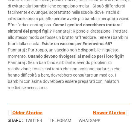
di evitare altri bambini che compaiono malati. Si può diffondersi
facilmente e ovunque, soprattutto nelle scuole, dove i rischi di
infezione sono a più alto perché avete più bambini nei quarti vicini.
E ‘nell’aria e contagiosa.
Come i genitori dovrebbero trattare i
sintomi dei propri figli?
Pannaraj
:
Riposo e idratazione. Trattare
allo stesso modo se fosse un brutto raffreddore. Tenere i bambini
fuori dalla scuola.
Esiste un vaccino per Enterovirus 68?
Pannaraj
:
Purtroppo, un vaccino non è disponibile in questo
momento.
Quando devono rivolgersi al medico per i loro figli?
Pannaraj
:
Se un bambino è sibilante, avendo problemi di
respirazione, tosse così tanto che non possono parlare, o che
hanno difficoltà a bere, dovrebbero consultare un medico. I
bambini con asma dovrebbero essere preparati con inalatori
medici, se necessario.
Older Stories
Newer Stories
SHARE :
TWITTER
TELEGRAM
WHATSAPP