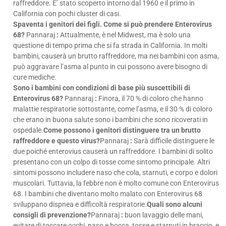
raffreddore. E’ stato scoperto intorno dal 1960 e il primo in
California con pochi cluster di casi.
Spaventa i genitori dei figli. Come si può prendere Enterovirus
68?
Pannaraj
:
Attualmente, è nel Midwest, ma è solo una
questione di tempo prima che si fa strada in California. In molti
bambini, causerà un brutto raffreddore, ma nei bambini con asma,
può aggravare l’asma al punto in cui possono avere bisogno di
cure mediche.
Sono i bambini con condizioni di base più suscettibili di
Enterovirus 68?
Pannaraj
:
Finora, il 70 % di coloro che hanno
malattie respiratorie sottostante, come l’asma, e il 30 % di coloro
che erano in buona salute sono i bambini che sono ricoverati in
ospedale.
Come possono i genitori distinguere tra un brutto
raffreddore e questo virus?
Pannaraj
:
Sarà difficile distinguere le
due poiché enterovius causerà un raffreddore. I bambini di solito
presentano con un colpo di tosse come sintomo principale. Altri
sintomi possono includere naso che cola, starnuti, e corpo e dolori
muscolari. Tuttavia, la febbre non è molto comune con Enterovirus
68. I bambini che diventano molto malato con Enterovirus 68
sviluppano dispnea e difficoltà respiratorie.
Quali sono alcuni
consigli di prevenzione?
Pannaraj
:
buon lavaggio delle mani,
evitare di toccare occhi, naso e bocca, tosse e starnuti in braccio, e