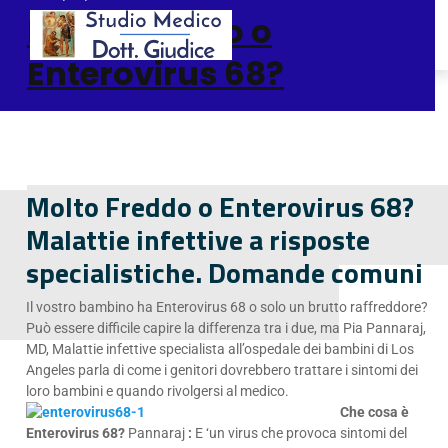
Molto Freddo o
Enterovirus 68?
Molto Freddo o Enterovirus 68?
Malattie infettive a risposte
specialistiche. Domande comuni
Il vostro bambino ha Enterovirus 68 o solo un brutto raffreddore?
Può essere difficile capire la differenza tra i due, ma Pia Pannaraj,
MD, Malattie infettive specialista all’ospedale dei bambini di Los
Angeles parla di come i genitori dovrebbero trattare i sintomi dei
loro bambini e quando rivolgersi al medico.
Che cosa è
Enterovirus 68?
Pannaraj
:
E ‘un virus che provoca sintomi del