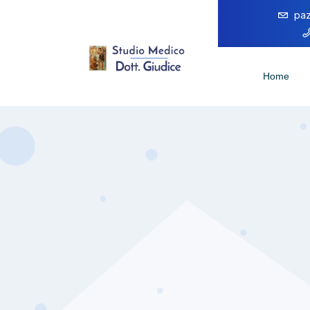
paz
Home